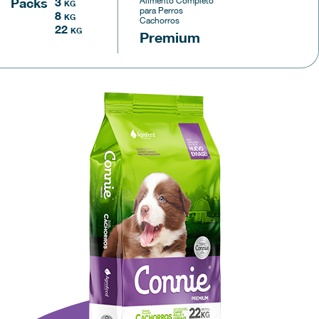
Alimento Completo
Packs
3
KG
para Perros
8
KG
Cachorros
22
KG
Premium